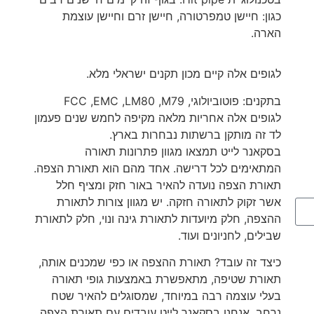
כגון: חיישן טמפרטורה, חיישן זרם וחיישן עוצמת
הארה.
לגופים אלה קיים מכון תקנים ישראלי מלא.
בתקנים: פוטוביולוגי, FCC ,EMC ,LM80 ,M79
לגופים אלה אחריות מלאה מקיפה לחמש שנים פעמון
לד זה מותקן ברשתות נבחרות בארץ.
בסקאנר לייט תמצאו מגוון פתרונות תאורה
המתאימים לכל דרישה. אחד מהם הוא תאורת הצפה.
תאורת הצפה נועדה להאיר באור חזק ומציף חלל
אשר זקוק לתאורה חזקה. יש מגוון צורות לתאורת
ההצפה, חלק מיועדות לתאורת גינה ונוי, חלק לתאורת
שבילים, לחניונים ועוד.
כיצד זה עובד? תאורת ההצפה או כפי שמכנים אותה,
עי
תאורת שטיפה, מתאפשרת באמצעות גופי תאורה
יי
בעלי עוצמה רבה במיוחד, שמסוגלים להאיר שטח
נרחב, אנחנו בסקאנר לייט עובדים עם תאורת הצפה