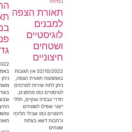
הת
תאורת הצפה
תא
למבנים
במ
לוגיסטיים
פני
ושטחים
גדו
חיצוניים
2022
02/10/2022
אין תגובות
באמצ
באמצעות תאורת הצפה,
ניתן 
ניתן לתת שירות למרכזים
משמע
לוגיסטיים כמו מחסנים,
בעוד 
חדרי עבודה ענקיים, חללי
וצבע
ייצור ואפילו לשטחים
החיצ
חיצוניים כמו שבילי הליכה
ומשד
ורחבות דשא בעלות
תאור
שטחים
קרא ע