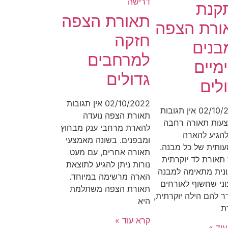
קנת
תאורת הצפה
ורת הצפה
חזקה
בנים
למרחבים
מיים
גדולים
לים
02/10/2022
אין תגובות
02/10/
אין תגובות
תאורת הצפה נועדה
עות תאורה רחבה
להארת מרחבי ענק מבחוץ
להגיע להארה
ומבפנים. בשונה מאמצעי
ותית של כל מבנה.
תאורה אחרים, עם מעט
תאורת לד יוקרתית
נורות ניתן להגיע לתוצאת
ונית מתאימה למבנה
הארה מרשימה במיוחד.
וני שחשוף לאורחים
תאורת הצפה משתלמת
ר להם הילה יוקרתית,
היא
ת
קרא עוד »
וד »