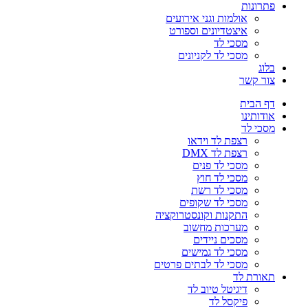
פתרונות
אולמות וגני אירועים
איצטדיונים וספורט
מסכי לד
מסכי לד לקניונים
בלוג
צור קשר
דף הבית
אודותינו
מסכי לד
רצפת לד וידאו
רצפת לד DMX
מסכי לד פנים
מסכי לד חוץ
מסכי לד רשת
מסכי לד שקופים
התקנות וקונסטרוקציה
מערכות מחשוב
מסכים ניידים
מסכי לד גמישים
מסכי לד לבתים פרטים
תאורת לד
דיגיטל טיוב לד
פיקסל לד