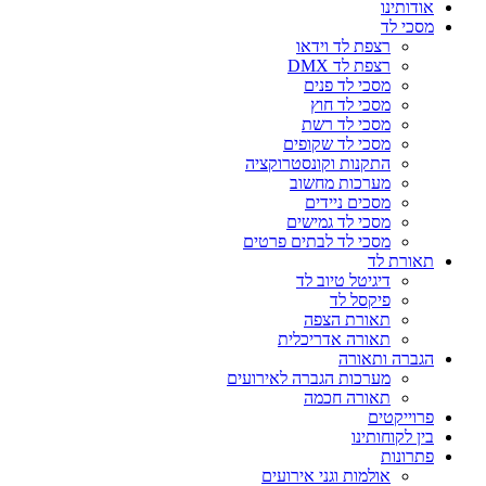
אודותינו
מסכי לד
רצפת לד וידאו
רצפת לד DMX
מסכי לד פנים
מסכי לד חוץ
מסכי לד רשת
מסכי לד שקופים
התקנות וקונסטרוקציה
מערכות מחשוב
מסכים ניידים
מסכי לד גמישים
מסכי לד לבתים פרטים
תאורת לד
דיגיטל טיוב לד
פיקסל לד
תאורת הצפה
תאורה אדריכלית
הגברה ותאורה
מערכות הגברה לאירועים
תאורה חכמה
פרוייקטים
בין לקוחותינו
פתרונות
אולמות וגני אירועים