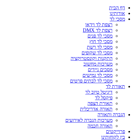
דף הבית
אודותינו
מסכי לד
רצפת לד וידאו
רצפת לד DMX
מסכי לד פנים
מסכי לד חוץ
מסכי לד רשת
מסכי לד שקופים
התקנות וקונסטרוקציה
מערכות מחשוב
מסכים ניידים
מסכי לד גמישים
מסכי לד לבתים פרטים
תאורת לד
דיגיטל טיוב לד
פיקסל לד
תאורת הצפה
תאורה אדריכלית
הגברה ותאורה
מערכות הגברה לאירועים
תאורה חכמה
פרוייקטים
בין לקוחותינו