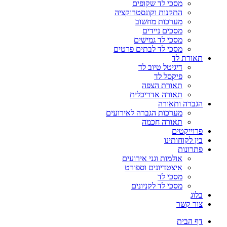
מסכי לד שקופים
התקנות וקונסטרוקציה
מערכות מחשוב
מסכים ניידים
מסכי לד גמישים
מסכי לד לבתים פרטים
תאורת לד
דיגיטל טיוב לד
פיקסל לד
תאורת הצפה
תאורה אדריכלית
הגברה ותאורה
מערכות הגברה לאירועים
תאורה חכמה
פרוייקטים
בין לקוחותינו
פתרונות
אולמות וגני אירועים
איצטדיונים וספורט
מסכי לד
מסכי לד לקניונים
בלוג
צור קשר
דף הבית